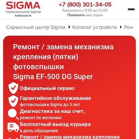
+7 (800) 301-34-05
Ежедневно с 9:00 до 21:00
Сервисный центр Sigma
в
Позвонить
мне утром
Хабаровске
Сервисный центр Sigma
Каталог устройств
Ремон
Ремонт / замена механизма
крепления (пятки)
фотовспышки
Sigma EF-500 DG Super
Официальный сервис
Гарантийное обслуживание
фотовспышки Sigma до 3 лет
Диагностика за наш счет,
ремонт по желанию
Бесплатный выезд курьера
в день обращения
Ремонт / замена механизма крепления