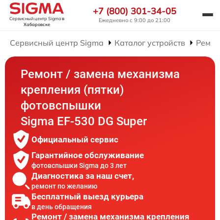
+7 (800) 301-34-05
Сервисный центр Sigma
в
Ежедневно с 9:00 до 21:00
Хабаровске
Сервисный центр Sigma
Каталог устройств
Ремон
Ремонт / замена механизма
крепления (пятки)
фотовспышки
Sigma EF-530 DG Super
Официальный сервис
Гарантийное обслуживание
фотовспышки Sigma до 3 лет
Диагностика за наш счет,
ремонт по желанию
Бесплатный выезд курьера
в день обращения
Ремонт / замена механизма крепления