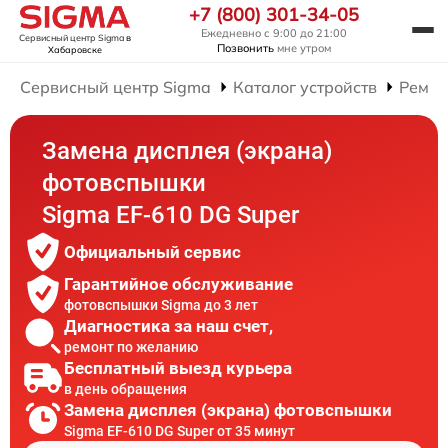
+7 (800) 301-34-05
Ежедневно с 9:00 до 21:00
Сервисный центр Sigma
в
Позвонить
мне утром
Хабаровске
Сервисный центр Sigma
Каталог устройств
Ремон
Замена дисплея (экрана)
фотовспышки
Sigma EF-610 DG Super
Официальный сервис
Гарантийное обслуживание
фотовспышки Sigma до 3 лет
Диагностика за наш счет,
ремонт по желанию
Бесплатный выезд курьера
в день обращения
Замена дисплея (экрана) фотовспышки
Sigma EF-610 DG Super от 35 минут