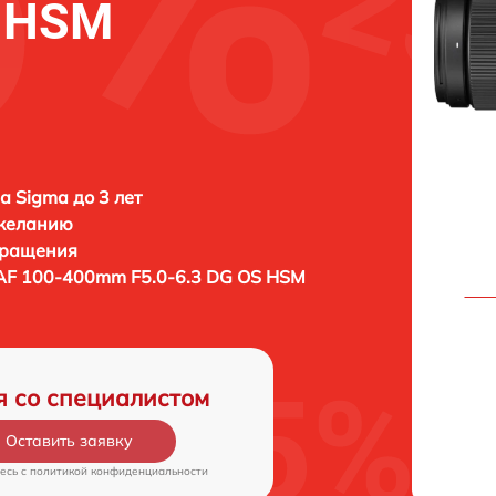
S HSM
а Sigma до 3 лет
 желанию
бращения
AF 100-400mm F5.0-6.3 DG OS HSM
я со специалистом
Оставить заявку
есь c
политикой конфиденциальности