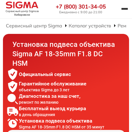
+7 (800) 301-34-05
Сервисный центр Sigma
в
Ежедневно с 9:00 до 21:00
Хабаровске
Сервисный центр Sigma
Каталог устройств
Ремон
Установка подвеса объектива
Sigma AF 18-35mm F1.8 DC
HSM
Официальный сервис
Гарантийное обслуживание
объектива Sigma до 3 лет
Диагностика за наш счет,
ремонт по желанию
Бесплатный выезд курьера
в день обращения
Установка подвеса объектива
Sigma AF 18-35mm F1.8 DC HSM от 35 минут