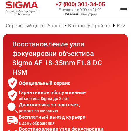
+7 (800) 301-34-05
Ежедневно с 9:00 до 21:00
Сервисный центр Sigma
в
Позвонить
мне утром
Хабаровске
Сервисный центр Sigma
Каталог устройств
Ремон
Восстановление узла
фокусировки объектива
Sigma AF 18-35mm F1.8 DC
HSM
Официальный сервис
Гарантийное обслуживание
объектива Sigma до 3 лет
Диагностика за наш счет,
ремонт по желанию
Бесплатный выезд курьера
в день обращения
Восстановление узла фокусировки