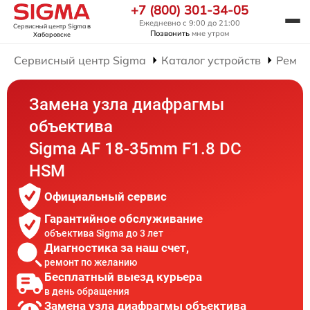
+7 (800) 301-34-05
Ежедневно с 9:00 до 21:00
Сервисный центр Sigma
в
Позвонить
мне утром
Хабаровске
Сервисный центр Sigma
Каталог устройств
Ремон
Замена узла диафрагмы
объектива
Sigma AF 18-35mm F1.8 DC
HSM
Официальный сервис
Гарантийное обслуживание
объектива Sigma до 3 лет
Диагностика за наш счет,
ремонт по желанию
Бесплатный выезд курьера
в день обращения
Замена узла диафрагмы объектива