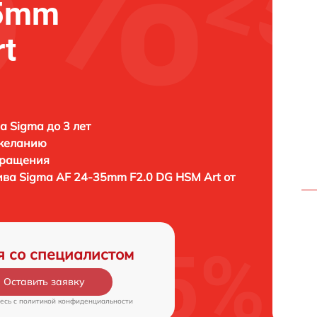
35mm
rt
а Sigma до 3 лет
 желанию
бращения
тива
Sigma AF 24-35mm F2.0 DG HSM Art от
я со специалистом
Оставить заявку
есь c
политикой конфиденциальности