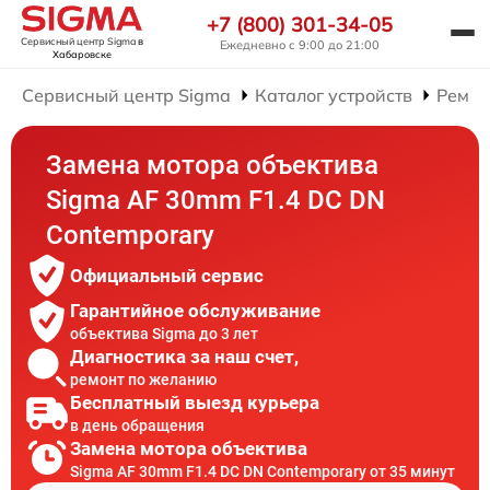
+7 (800) 301-34-05
Сервисный центр Sigma
в
Ежедневно с 9:00 до 21:00
Хабаровске
Сервисный центр Sigma
Каталог устройств
Ремон
Замена мотора объектива
Sigma AF 30mm F1.4 DC DN
Contemporary
Официальный сервис
Гарантийное обслуживание
объектива Sigma до 3 лет
Диагностика за наш счет,
ремонт по желанию
Бесплатный выезд курьера
в день обращения
Замена мотора объектива
Sigma AF 30mm F1.4 DC DN Contemporary от 35 минут