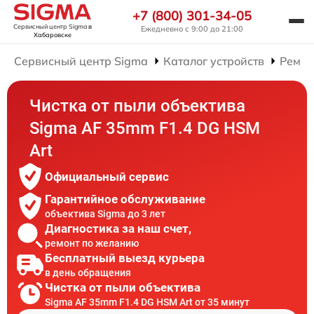
+7 (800) 301-34-05
Сервисный центр Sigma
в
Ежедневно с 9:00 до 21:00
Хабаровске
Сервисный центр Sigma
Каталог устройств
Ремон
Чистка от пыли объектива
Sigma AF 35mm F1.4 DG HSM
Art
Официальный сервис
Гарантийное обслуживание
объектива Sigma до 3 лет
Диагностика за наш счет,
ремонт по желанию
Бесплатный выезд курьера
в день обращения
Чистка от пыли объектива
Sigma AF 35mm F1.4 DG HSM Art от 35 минут