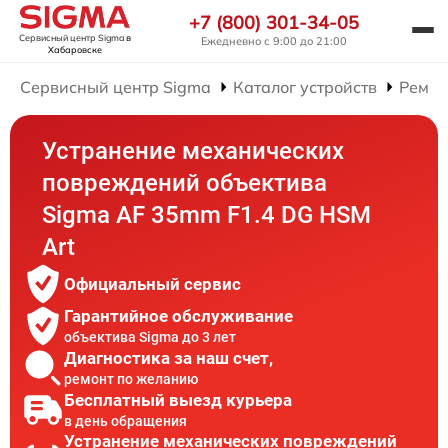
+7 (800) 301-34-05
Сервисный центр Sigma
в
Ежедневно с 9:00 до 21:00
Хабаровске
Сервисный центр Sigma
Каталог устройств
Ремон
Устранение механических
повреждений объектива
Sigma AF 35mm F1.4 DG HSM
Art
Официальный сервис
Гарантийное обслуживание
объектива Sigma до 3 лет
Диагностика за наш счет,
ремонт по желанию
Бесплатный выезд курьера
в день обращения
Устранение механических повреждений