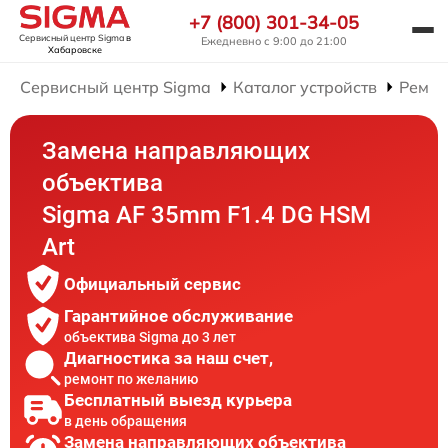
+7 (800) 301-34-05
Сервисный центр Sigma
в
Ежедневно с 9:00 до 21:00
Хабаровске
Сервисный центр Sigma
Каталог устройств
Ремон
Замена направляющих
объектива
Sigma AF 35mm F1.4 DG HSM
Art
Официальный сервис
Гарантийное обслуживание
объектива Sigma до 3 лет
Диагностика за наш счет,
ремонт по желанию
Бесплатный выезд курьера
в день обращения
Замена направляющих объектива