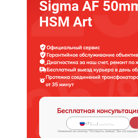
Sigma AF 50mm
HSM Art
Официальный сервис
Гарантийное обслуживание
объектив
Диагностика за наш счет,
ремонт по
Бесплатный выезд курьера
в день о
Протяжка соединений трансфокатор
от 35 минут
Бесплатная консультаци
Нажимая на кнопку "Оставить заявку" Вы соглашает