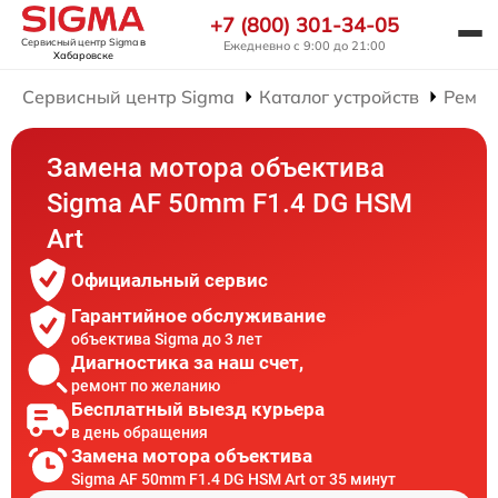
+7 (800) 301-34-05
Сервисный центр Sigma
в
Ежедневно с 9:00 до 21:00
Хабаровске
Сервисный центр Sigma
Каталог устройств
Ремон
Замена мотора объектива
Sigma AF 50mm F1.4 DG HSM
Art
Официальный сервис
Гарантийное обслуживание
объектива Sigma до 3 лет
Диагностика за наш счет,
ремонт по желанию
Бесплатный выезд курьера
в день обращения
Замена мотора объектива
Sigma AF 50mm F1.4 DG HSM Art от 35 минут