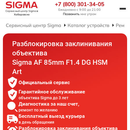
+7 (800) 301-34-05
Ежедневно с 9:00 до 21:00
Сервисный центр Sigma
в
Позвонить
мне утром
Хабаровске
Сервисный центр Sigma
Каталог устройств
Ремон
Разблокировка заклинивания
объектива
Sigma AF 85mm F1.4 DG HSM
Art
Официальный сервис
Гарантийное обслуживание
объектива Sigma до 3 лет
Диагностика за наш счет,
ремонт по желанию
Бесплатный выезд курьера
в день обращения
Разблокировка заклинивания объектива