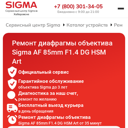
+7 (800) 301-34-05
Сервисный центр Sigma
в
Ежедневно с 9:00 до 21:00
Хабаровске
Сервисный центр Sigma
Каталог устройств
Ремон
Ремонт диафрагмы объектива
Sigma AF 85mm F1.4 DG HSM
Art
Официальный сервис
Гарантийное обслуживание
объектива Sigma до 3 лет
Диагностика за наш счет,
ремонт по желанию
Бесплатный выезд курьера
в день обращения
Ремонт диафрагмы объектива
Sigma AF 85mm F1.4 DG HSM Art от 35 минут