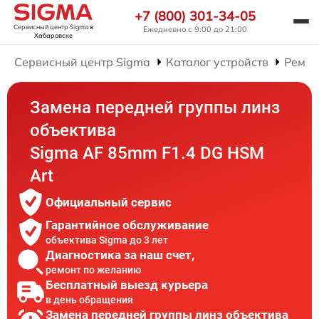
+7 (800) 301-34-05
Сервисный центр Sigma
в
Ежедневно с 9:00 до 21:00
Хабаровске
Сервисный центр Sigma
Каталог устройств
Ремон
Замена передней группы линз
объектива
Sigma AF 85mm F1.4 DG HSM
Art
Официальный сервис
Гарантийное обслуживание
объектива Sigma до 3 лет
Диагностика за наш счет,
ремонт по желанию
Бесплатный выезд курьера
в день обращения
Замена передней группы линз объектива