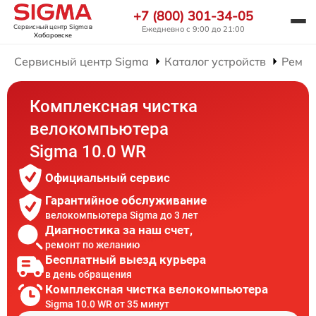
+7 (800) 301-34-05
Сервисный центр Sigma
в
Ежедневно с 9:00 до 21:00
Хабаровске
Сервисный центр Sigma
Каталог устройств
Ремон
Комплексная чистка
велокомпьютера
Sigma 10.0 WR
Официальный сервис
Гарантийное обслуживание
велокомпьютера Sigma до 3 лет
Диагностика за наш счет,
ремонт по желанию
Бесплатный выезд курьера
в день обращения
Комплексная чистка велокомпьютера
Sigma 10.0 WR от 35 минут