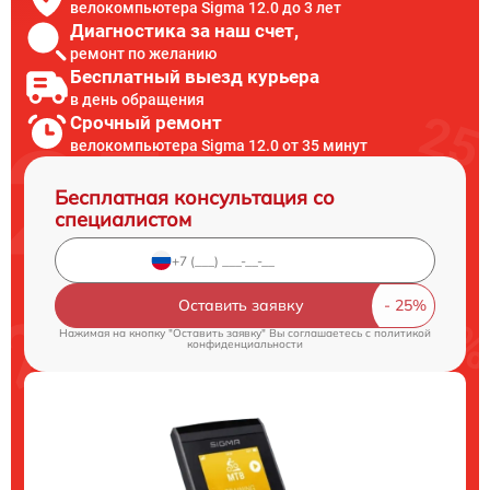
велокомпьютера Sigma 12.0 до 3 лет
Диагностика за наш счет,
ремонт по желанию
Бесплатный выезд курьера
в день обращения
Срочный ремонт
велокомпьютера Sigma 12.0 от 35 минут
Бесплатная консультация со
специалистом
Оставить заявку
Нажимая на кнопку "Оставить заявку" Вы соглашаетесь c
политикой
конфиденциальности