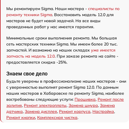
Мы ремонтируем Sigma. Наши мастера -
специалисты по
ремонту техники Sigma
. Восстановить модель 12.0 для
мастеров не будет новой задачей. На все виды
проведенных работ у нас имеется гарантия.
Минимальные сроки выполнения ремонта. Мы большая
сеть мастерских техники Sigma. Мы имеем более 20 тыс.
запчастей. И возможно на наших складах
уже имеется
запчасть на модель 12.0
. При заказе ремонта на сайте -
предоставляется скидка -25%.
Знаем свое дело
Будьте уверены в профессионализме наших мастеров - они
с уверенностью выполнят ремонт Sigma 12.0. По данным
наших мастеров в Хабаровске по ремонту Sigma, наиболее
востребованы следующие услуги:
Прошивка
,
Ремонт после
залития
,
Ремонт электроплаты
,
Замена шнура
,
Замена
датчика
,
Замена дисплея
,
Ремонт корпуса
,
Настройка
,
Ремонт кнопки
,
Комплексная чистка
.