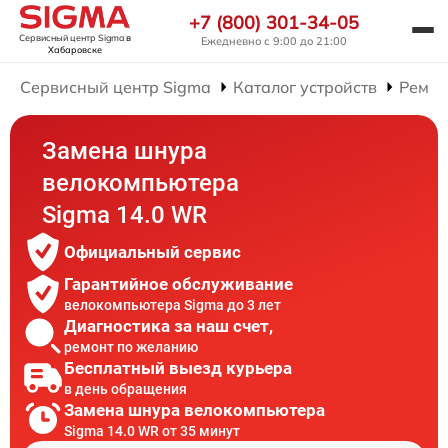
+7 (800) 301-34-05
Сервисный центр Sigma
в
Ежедневно с 9:00 до 21:00
Хабаровске
Сервисный центр Sigma
Каталог устройств
Ремон
Замена шнура
велокомпьютера
Sigma 14.0 WR
Официальный сервис
Гарантийное обслуживание
велокомпьютера Sigma до 3 лет
Диагностика за наш счет,
ремонт по желанию
Бесплатный выезд курьера
в день обращения
Замена шнура велокомпьютера
Sigma 14.0 WR от 35 минут