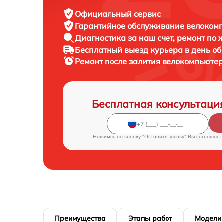
Официальный сервис
Гарантийное обслуживание
велокомп
Диагностика за наш счет,
ремонт по
Бесплатный выезд курьера
в день о
Ремонт после залития велокомпьюте
Бесплатная консультаци
Нажимая на кнопку "Оставить заявку" Вы соглашает
Преимущества
Этапы работ
Модели