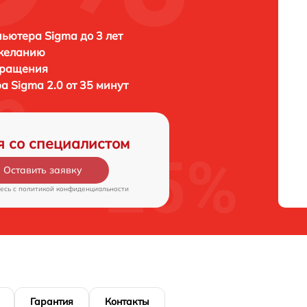
ьютера Sigma до 3 лет
 желанию
бращения
ра
Sigma 2.0 от 35 минут
я со специалистом
Оставить заявку
есь c
политикой конфиденциальности
Гарантия
Контакты